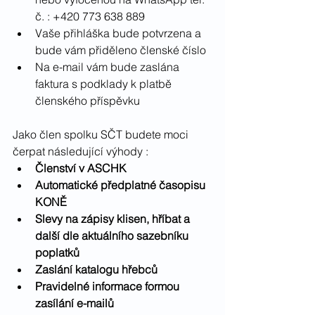
č. : +420 773 638 889
Vaše přihláška bude potvrzena a 
bude vám přiděleno členské číslo
Na e-mail vám bude zaslána 
faktura s podklady k platbě 
členského příspěvku
Jako člen spolku SČT budete moci 
čerpat následující výhody :
Členství v ASCHK
Automatické předplatné časopisu 
KONĚ
Slevy na zápisy klisen, hříbat a 
další dle aktuálního sazebníku 
poplatků
Zaslání katalogu hřebců
Pravidelné informace formou 
zasílání e-mailů