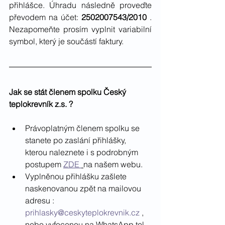
přihlášce. Úhradu následně proveďte 
převodem na účet: 
2502007543/2010
 . 
Nezapomeňte prosím vyplnit variabilní 
symbol, který je součástí faktury. 
Jak se stát členem spolku Český 
teplokrevník z.s. ?
Právoplatným členem spolku se 
stanete po zaslání přihlášky, 
kterou naleznete i s podrobným 
postupem 
ZDE 
na našem webu.
Vyplněnou přihlášku zašlete 
naskenovanou zpět na mailovou 
adresu : 
prihlasky@ceskyteplokrevnik.cz
 , 
nebo vyfocenou na WhatsApp tel. 