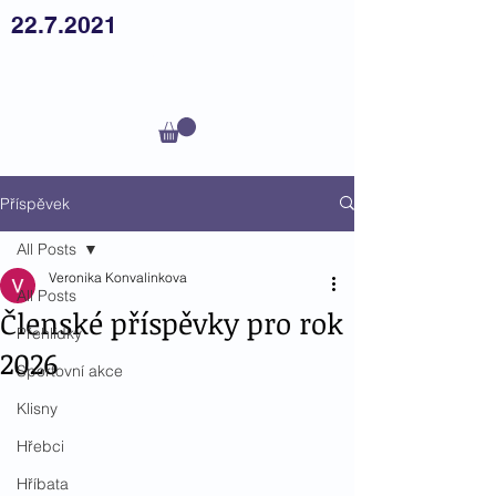
22.7.2021
Český
teplokrevník z.s.
Příspěvek
All Posts
Veronika Konvalinkova
All Posts
Členské příspěvky pro rok
Přehlídky
2026
Sportovní akce
Klisny
Hřebci
Hříbata