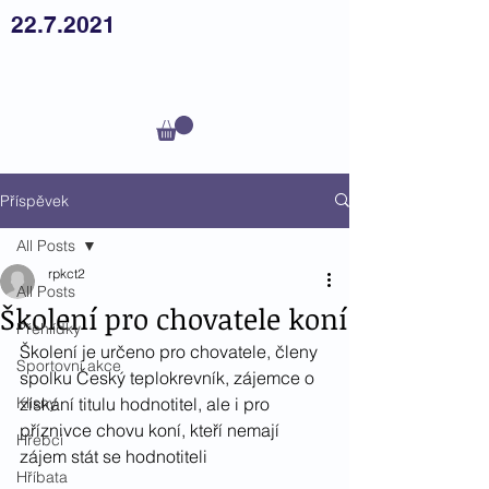
22.7.2021
Český
teplokrevník z.s.
Příspěvek
All Posts
rpkct2
All Posts
Školení pro chovatele koní
Přehlídky
Školení je určeno pro chovatele, členy 
Sportovní akce
spolku Český teplokrevník, zájemce o 
Klisny
získání titulu hodnotitel, ale i pro 
příznivce chovu koní, kteří nemají 
Hřebci
zájem stát se hodnotiteli
Hříbata