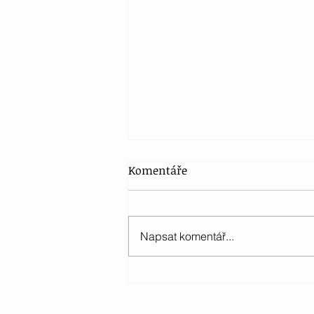
Komentáře
Napsat komentář...
Český teplokrevník na MČR
Martinice