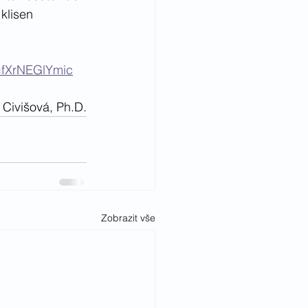
klisen 
=fXrNEGlYmic
 Civišová, Ph.D.
Zobrazit vše