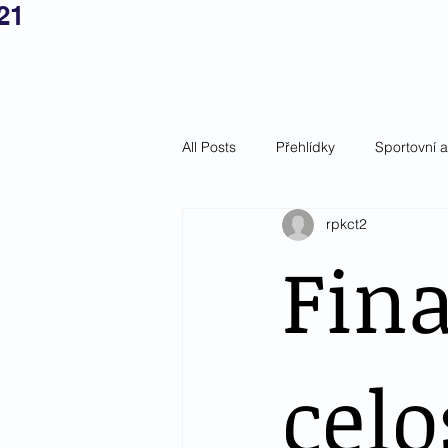
21
Český tepl
Domů
Aktuality
Ch
All Posts
Přehlídky
Sportovní 
rpkct2
Fina
celo