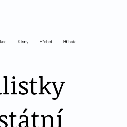
okrevník z.s.
ov
Akce
Pro členy
Dokumenty
Kontakt
akce
Klisny
Hřebci
Hříbata
listky
státní