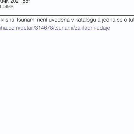
e KMK 2021
.pdf
 4.44MB
 klisna Tsunami není uvedena v katalogu a jedná se o tut
niha.com/detail/314678/tsunami/zakladni-udaje