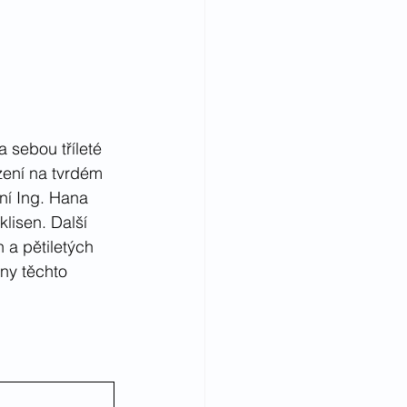
 sebou tříleté 
zení na tvrdém 
ní Ing. Hana 
lisen. Další 
h a pětiletých 
sny těchto 