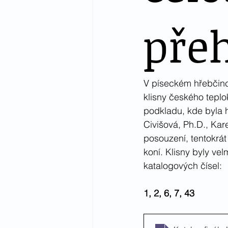
pře
V píseckém hřebčinci
klisny českého teplo
podkladu, kde byla 
Civišová, Ph.D., Kar
posouzení, tentokrát 
koní. Klisny byly vel
katalogových čísel:
1, 2, 6, 7, 43  