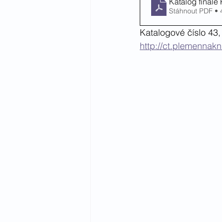
Katalog finál
Stáhnout PDF •
Katalogové číslo 43,
http://ct.plemennak