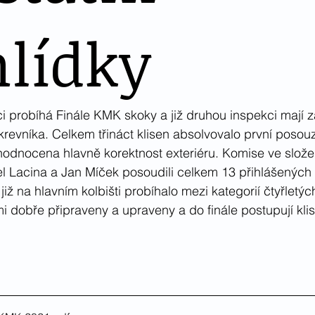
hlídky
 probíhá Finále KMK skoky a již druhou inspekci mají za
krevníka. Celkem třináct klisen absolvovalo první posou
hodnocena hlavně korektnost exteriéru. Komise ve slože
el Lacina a Jan Míček posoudili celkem 13 přihlášených k
již na hlavním kolbišti probíhalo mezi kategorií čtyřletýc
mi dobře připraveny a upraveny a do finále postupují kli