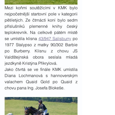
Mezi koňmi soutěžícími v KMK bylo 
nejpočetnější startovní pole v kategorii 
pětiletých. Ze čtrnácti koní bylo sedm 
příslušníků plemenné knihy český 
teplokrevník. Na celkově pátém místě 
se umístila klisna 
43/947 Salisburry
 po 
1977 Stalypso z matky 90/302 Barbie 
po Burberry. Klisnu z chovu JS 
Valdštejnská obora seslala mladá 
jezdkyně Kristýna Přikrylová. 
Jako čtvrtá se ve finále KMK umístila 
Diana Lochmanová s hannoverským 
valachem Quaid Gold po Quaid z 
chovu pana Ing. Josefa Blokeše. 