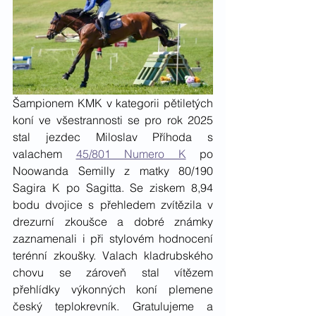
Šampionem KMK v kategorii pětiletých 
koní ve všestrannosti se pro rok 2025 
stal jezdec Miloslav Příhoda s 
valachem 
45/801 Numero K
 po 
Noowanda Semilly z matky 80/190 
Sagira K po Sagitta. Se ziskem 8,94 
bodu dvojice s přehledem zvítězila v 
drezurní zkoušce a dobré známky 
zaznamenali i při stylovém hodnocení 
terénní zkoušky. Valach kladrubského 
chovu se zároveň stal vítězem 
přehlídky výkonných koní plemene 
český teplokrevník. Gratulujeme a 