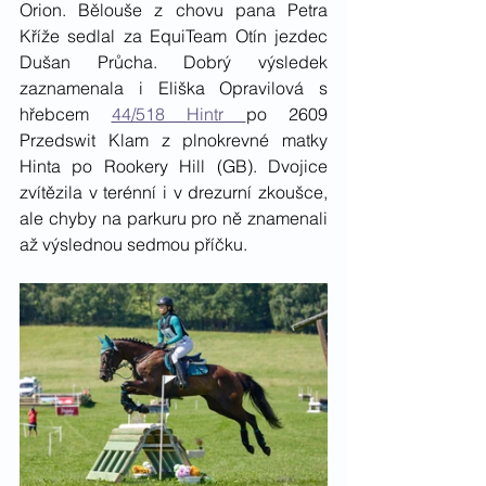
Orion. Bělouše z chovu pana Petra 
Kříže sedlal za EquiTeam Otín jezdec 
Dušan Průcha. Dobrý výsledek 
zaznamenala i Eliška Opravilová s 
hřebcem 
44/518 Hintr 
po 2609 
Przedswit Klam z plnokrevné matky 
Hinta po Rookery Hill (GB). Dvojice 
zvítězila v terénní i v drezurní zkoušce, 
ale chyby na parkuru pro ně znamenali 
až výslednou sedmou příčku. 