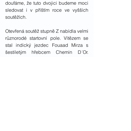
doufáme, že tuto dvojici budeme moci 
sledovat i v příštím roce ve vyšších 
soutěžích. 
Otevřená soutěž stupně Z nabídla velmi 
různorodé startovní pole. Vítězem se 
stal indický jezdec Fouaad Mirza s 
šestiletým hřebcem Chemin D´Or. 
Jediným zástupcem plemenné knihy 
český teplokrevník byla Kristýně 
Vávrové s klisnou 
91/786 Bibien
 po 
2227 Monaco z matky 1/752 Bejlies po 
Gaspari I. Čistě zajetý parkur a dobrý 
výsledek z terénní zkoušky zajistil 
dvojici výsledné čtvrté místo. 
Chovatelsky nejzajímavější je vždy 
finále KMK čtyřletých koní v soutěžích 
všestrannosti. Jejich výkon si zaslouží 