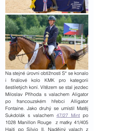
Na stejné úrovni obtížnosti S* se konalo 
i finálové kolo KMK pro kategorii 
šestiletých koní. Vítězem se stal jezdec 
Miloslav Příhoda s valachem Aligator 
po francouzském hřebci Alligator 
Fontaine. Jako druhý se umístil Matěj 
Sukdolák s valachem 
47/27 Mint
 po 
1028 Manillon Rouge  z matky 41/405 
Haiti po Silvio II. Nadějný valach z 