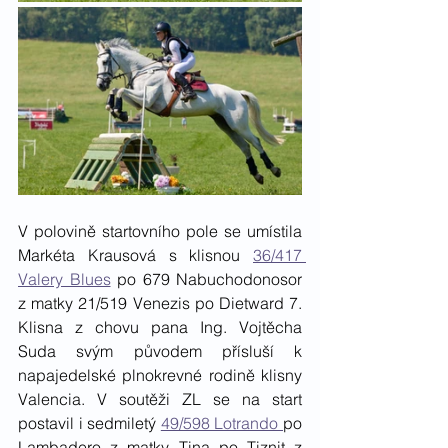
V polovině startovního pole se umístila 
Markéta Krausová s klisnou 
36/417 
Valery Blues
 po 679 Nabuchodonosor 
z matky 21/519 Venezis po Dietward 7. 
Klisna z chovu pana Ing. Vojtěcha 
Suda svým původem přísluší k 
napajedelské plnokrevné rodině klisny 
Valencia. V soutěži ZL se na start 
postavil i sedmiletý 
49/598 Lotrando 
po 
Lambadero z matky Tina po Tiznit z 