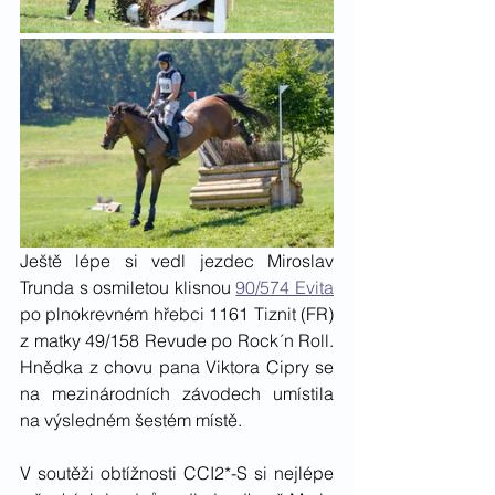
Ještě lépe si vedl jezdec Miroslav 
Trunda s osmiletou klisnou 
90/574 Evita
po plnokrevném hřebci 1161 Tiznit (FR) 
z matky 49/158 Revude po Rock´n Roll. 
Hnědka z chovu pana Viktora Cipry se 
na mezinárodních závodech umístila 
na výsledném šestém místě. 
V soutěži obtížnosti CCI2*-S si nejlépe 