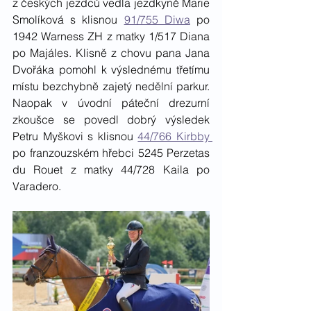
z českých jezdců vedla jezdkyně Marie 
Smolíková s klisnou 
91/755 Diwa
 po 
1942 Warness ZH z matky 1/517 Diana 
po Majáles. Klisně z chovu pana Jana 
Dvořáka pomohl k výslednému třetímu 
místu bezchybně zajetý nedělní parkur. 
Naopak v úvodní páteční drezurní 
zkoušce se povedl dobrý výsledek 
Petru Myškovi s klisnou 
44/766 Kirbby 
po franzouzském hřebci 5245 Perzetas 
du Rouet z matky 44/728 Kaila po 
Varadero.