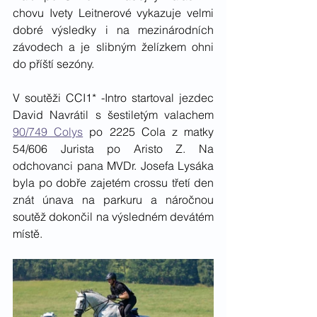
chovu Ivety Leitnerové vykazuje velmi 
dobré výsledky i na mezinárodních 
závodech a je slibným želízkem ohni 
do příští sezóny.  
V soutěži CCI1* -Intro startoval jezdec 
David Navrátil s šestiletým valachem 
90/749 Colys
 po 2225 Cola z matky 
54/606 Jurista po Aristo Z. Na 
odchovanci pana MVDr. Josefa Lysáka 
byla po dobře zajetém crossu třetí den 
znát únava na parkuru a náročnou 
soutěž dokončil na výsledném devátém 
místě. 