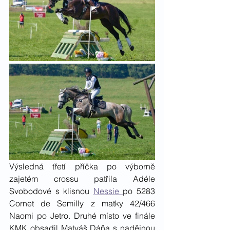
Výsledná třetí příčka po výborně 
zajetém crossu patřila Adéle 
Svobodové s klisnou 
Nessie 
po 5283 
Cornet de Semilly z matky 42/466 
Naomi po Jetro. Druhé místo ve finále 
KMK obsadil Matyáš Dáňa s nadějnou 