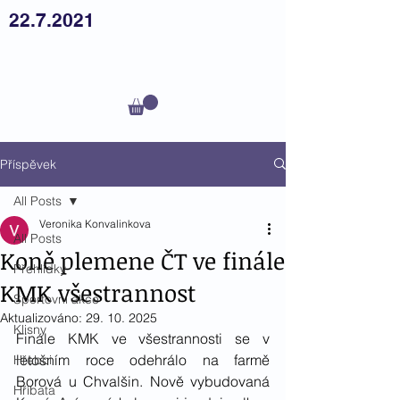
22.7.2021
Český
teplokrevník z.s.
Příspěvek
All Posts
Veronika Konvalinkova
All Posts
Koně plemene ČT ve finále
Přehlídky
KMK všestrannost
Sportovní akce
Aktualizováno:
29. 10. 2025
Klisny
Finále KMK ve všestrannosti se v 
letošním roce odehrálo na farmě 
Hřebci
Borová u Chvalšin. Nově vybudovaná 
Hříbata