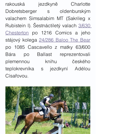
rakouská jezdkyně Charlotte 
Dobretsberger s oldenburským 
valachem Simsalabim MT (Sakrileg x 
Rubistein I). Šestnáctiletý valach 
3/630 
Chesterton
 po 1216 Comics a jeho 
stájový kolega 
24/286 Baloo The Bear
po 1085 Cascavello z matky 63/600 
Bára po Ballast reprezentovali 
plemennou knihu českého 
teplokrevníka s jezdkyní Adélou 
Císařovou.