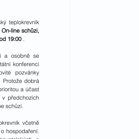
ý teplokrevník 
 
On-line schůzi, 
 od 19:00 
. 
i a osobně se 
tní konferenci 
ovité pozvánky 
 Protože dobrá 
ioritou a účast 
 v předchozích 
ne schůzi. 
krevník včetně 
o hospodaření. 