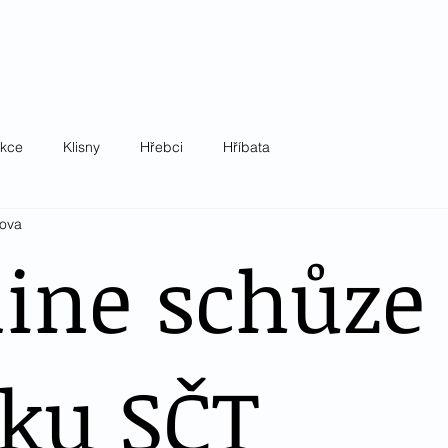
okrevník z.s.
ov
Akce
Pro členy
Dokumenty
Kontakt
akce
Klisny
Hřebci
Hříbata
kova
line schůze
lku SČT