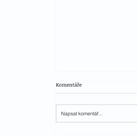
Komentáře
Napsat komentář...
Český teplokrevník na MČR