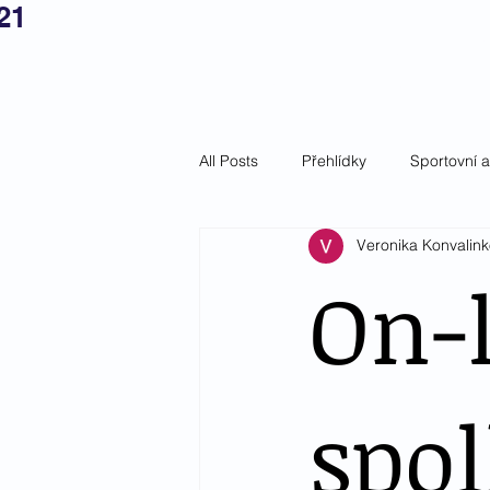
21
Český tepl
Domů
Aktuality
Ch
All Posts
Přehlídky
Sportovní 
Veronika Konvalin
On-
spo