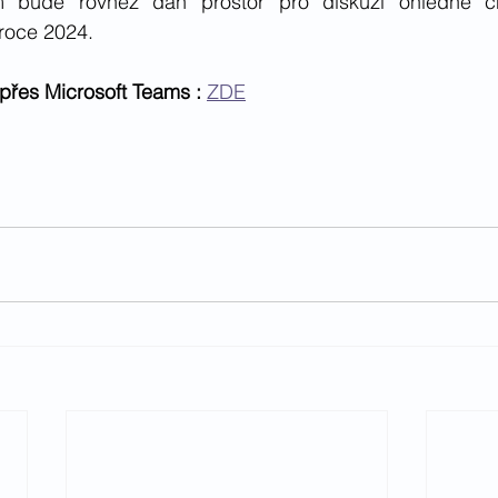
m bude rovněž dán prostor pro diskuzi ohledně ch
 roce 2024. 
přes Microsoft Teams : 
ZDE