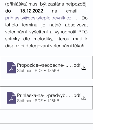
(přihláška) musí být zaslána nejpozději 
do 15.12.2022 
na email : 
prihlasky@ceskyteplokrevnik.cz
 . Do 
tohoto termínu je nutné absolvovat 
veterinární vyšetření a vyhodnotit RTG 
snímky dle metodiky, kterou mají k 
dispozici delegovaní veterinární lékaři. 
Propozice-vseobecne-I.-predvyber-2023
.pdf
Stáhnout PDF • 185KB
Prihlaska-na-I.-predvyber-2023
.pdf
Stáhnout PDF • 128KB