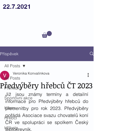
22.7.2021
Český
teplokrevník z.s.
Příspěvek
All Posts
Veronika Konvalinkova
All Posts
Předvýběry hřebců ČT 2023
Přehlídky
Již jsou známy termíny a detailní 
Sportovní akce
informace pro Předvýběry hřebců do 
Klisny
plemenitby pro rok 2023. Předvýběry 
pořádá Asociace svazu chovatelů koní 
Hřebci
ČR ve spolupráci se spolkem Český 
Hříbata
teplokrevník. 