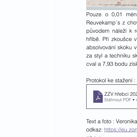
Pouze o 0,01 mén
Reuvekamp´s z chov
původem náleží k ro
hříbě. Při zkoušce v
absolvování skoku v
za styl a techniku 
cval a 7,93 bodu získ
Protokol ke stažení : 
ZZV hřebci 202
Stáhnout PDF •
Text a foto : Veroni
odkaz: 
https://eu.z