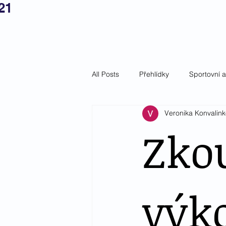
21
Český tepl
Domů
Aktuality
Ch
All Posts
Přehlídky
Sportovní 
Veronika Konvalin
Zko
výk