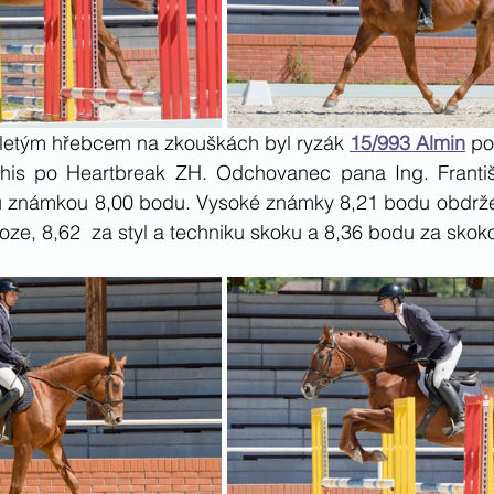
íletým hřebcem na zkouškách byl ryzák 
15/993 Almin
 po
his po Heartbreak ZH. Odchovanec pana Ing. Františ
 známkou 8,00 bodu. Vysoké známky 8,21 bodu obdrže
oze, 8,62  za styl a techniku skoku a 8,36 bodu za skok