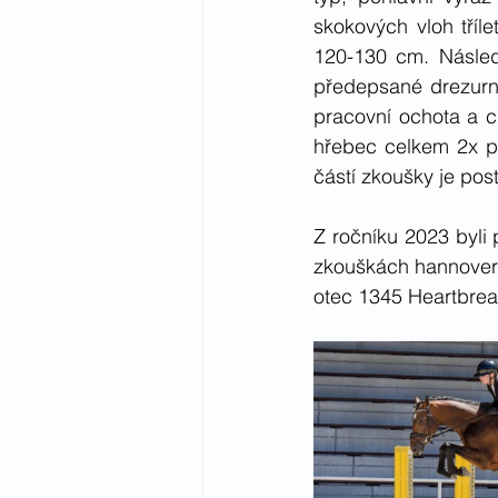
skokových vloh tříle
120-130 cm. Násled
předepsané drezurní
pracovní ochota a ch
hřebec celkem 2x př
částí zkoušky je pos
Z ročníku 2023 byli
zkouškách hannovers
otec 1345 Heartbrea