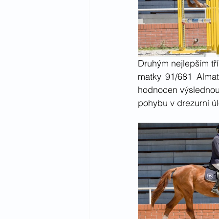
Druhým nejlepším tř
matky 91/681 Almat
hodnocen výslednou
pohybu v drezurní úl