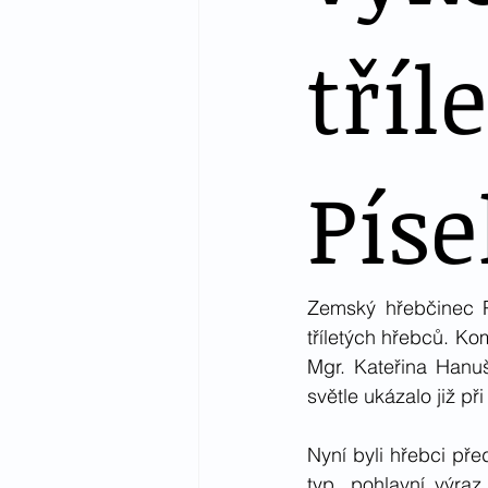
tříl
Píse
Zemský hřebčinec P
tříletých hřebců. Ko
Mgr. Kateřina Hanu
světle ukázalo již při
Nyní byli hřebci př
typ, pohlavní výra