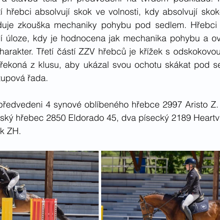
tí hřebci absolvují skok ve volnosti, kdy absolvují sk
uje zkouška mechaniky pohybu pod sedlem. Hřebci se
 úloze, kdy je hodnocena jak mechanika pohybu a ovla
arakter. Třetí částí ZZV hřebců je křížek s odskokovou 
ekoná z klusu, aby ukázal svou ochotu skákat pod se
tupová řada.
 předvedeni 4 synové oblíbeného hřebce 2997 Aristo Z. 
ký hřebec 2850 Eldorado 45, dva písecký 2189 Heartvit
k ZH. 