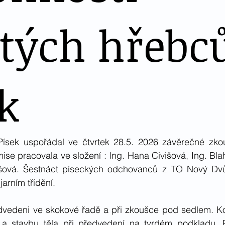
etých hřebc
k
ísek uspořádal ve čtvrtek 28.5. 2026 závěrečné zkou
mise pracovala ve složení : Ing. Hana Civišová, Ing. Blah
šová. Šestnáct píseckých odchovanců z TO Nový Dvů
 jarním třídění.
edvedeni ve skokové řadě a při zkoušce pod sedlem. Kom
z a stavbu těla při předvedení na tvrdém podkladu. 