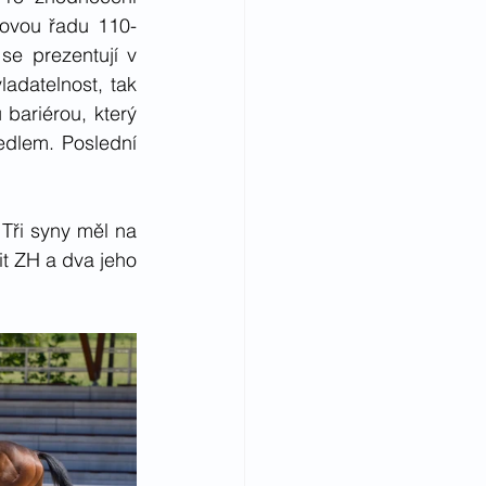
okovou řadu 110-
 prezentují v 
datelnost, tak 
bariérou, který 
dlem. Poslední 
Tři syny měl na 
 ZH a dva jeho 