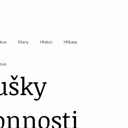
okrevník z.s.
ov
Akce
Pro členy
Dokumenty
Kontakt
akce
Klisny
Hřebci
Hříbata
kova
ušky
onnosti