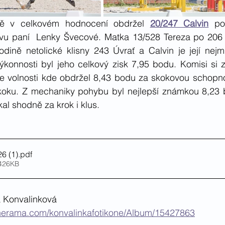
ě v celkovém hodnocení obdržel 
20/247 Calvin
 po
u paní  Lenky Švecové. Matka 13/528 Tereza po 206 
dině netolické klisny 243 Úvrať a Calvin je její nejml
ýkonnosti byl jeho celkový zisk 7,95 bodu. Komisi si z
e volnosti kde obdržel 8,43 bodu za skokovou schopno
skoku. Z mechaniky pohybu byl nejlepší známkou 8,23
al shodně za krok i klus. 
6 (1)
.pdf
 426KB
ka Konvalinková
onerama.com/konvalinkafotikone/Album/15427863