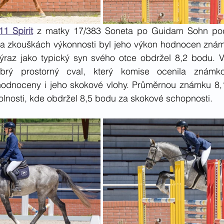
11 Spirit
 z matky 17/383 Soneta po Guidam Sohn poch
a zkouškách výkonnosti byl jeho výkon hodnocen znám
ýraz jako typický syn svého otce obdržel 8,2 bodu. V 
brý prostorný cval, který komise ocenila známk
odnoceny i jeho skokové vlohy. Průměrnou známku 8,1
olnosti, kde obdržel 8,5 bodu za skokové schopnosti. 