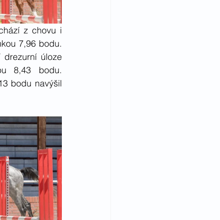
ází z chovu i 
kou 7,96 bodu. 
drezurní úloze 
ou 8,43 bodu. 
3 bodu navýšil 