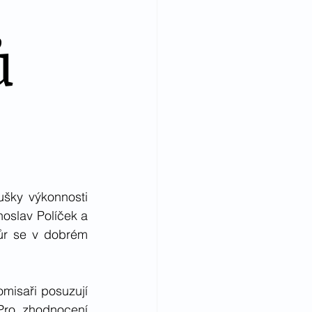
ů
šky výkonnosti 
oslav Políček a 
r se v dobrém 
isaři posuzují 
Pro zhodnocení 