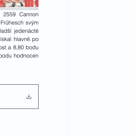
 2559 Cannon 
Frühesch svým 
adší jedenácté 
ískal hlavně po 
st a 8,80 bodu 
 bodu hodnocen 