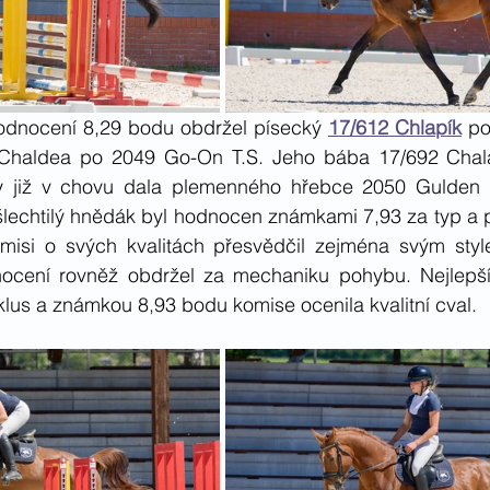
odnocení 8,29 bodu obdržel písecký 
17/612 Chlapík
 po
Chaldea po 2049 Go-On T.S. Jeho bába 17/692 Chala
ity již v chovu dala plemenného hřebce 2050 Gulden
lechtilý hnědák byl hodnocen známkami 7,93 za typ a po
omisi o svých kvalitách přesvědčil zejména svým styl
ocení rovněž obdržel za mechaniku pohybu. Nejlepší
lus a známkou 8,93 bodu komise ocenila kvalitní cval.