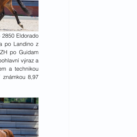
 2850 Eldorado 
 po Landino z 
 ZH po Guidam 
hlavní výraz a 
em a technikou 
 známkou 8,97 