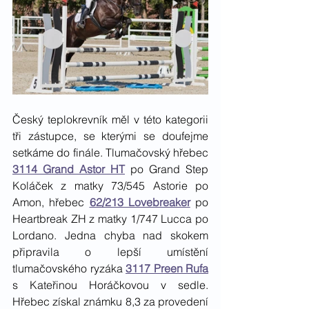
Český teplokrevník měl v této kategorii 
tři zástupce, se kterými se doufejme 
setkáme do finále. Tlumačovský hřebec 
3114 Grand Astor HT
 po Grand Step 
Koláček z matky 73/545 Astorie po 
Amon, hřebec 
62/213 Lovebreaker
 po 
Heartbreak ZH z matky 1/747 Lucca po 
Lordano. Jedna chyba nad skokem 
připravila o lepší umístění 
tlumačovského ryzáka 
3117 Preen Rufa
s Kateřinou Horáčkovou v sedle. 
Hřebec získal známku 8,3 za provedení 