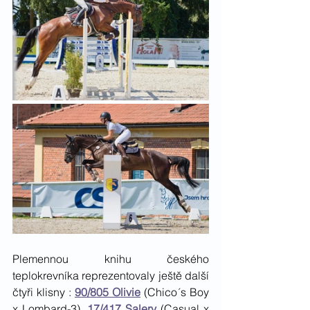
Plemennou knihu českého 
teplokrevníka reprezentovaly ještě další 
čtyři klisny : 
90/805 Olivie
 (Chico´s Boy 
x Lombard-3), 
17/417 Salery
 (Casual x 