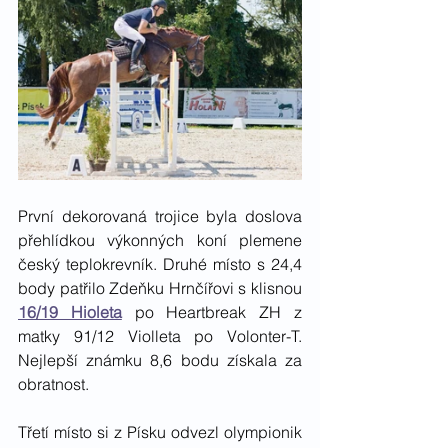
První dekorovaná trojice byla doslova 
přehlídkou výkonných koní plemene 
český teplokrevník. Druhé místo s 24,4 
body patřilo Zdeňku Hrnčířovi s klisnou 
16/19 Hioleta
 po Heartbreak ZH z 
matky 91/12 Violleta po Volonter-T. 
Nejlepší známku 8,6 bodu získala za 
obratnost. 
Třetí místo si z Písku odvezl olympionik 