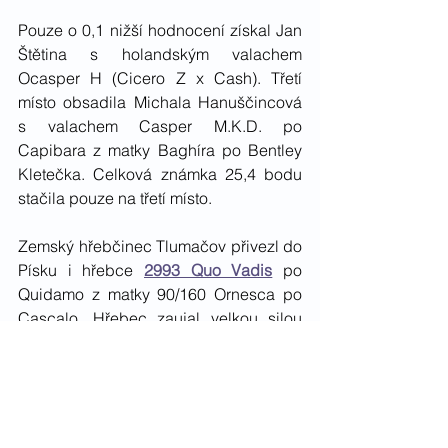
Pouze o 0,1 nižší hodnocení získal Jan 
Štětina s holandským valachem 
Ocasper H (Cicero Z x Cash). Třetí 
místo obsadila Michala Hanuščincová 
s valachem Casper M.K.D. po 
Capibara z matky Baghíra po Bentley 
Kletečka. Celková známka 25,4 bodu 
stačila pouze na třetí místo. 
Zemský hřebčinec Tlumačov přivezl do 
Písku i hřebce 
2993 Quo Vadis
 po 
Quidamo z matky 90/160 Ornesca po 
Cascalo. Hřebec zaujal velkou silou 
odrazu, obratností (8,3 bodu) a dobrou 
připraveností, za kterou získal 8,0 bodu. 
Po zisku 24,8 bodu z Písku stále vede 
kvalifikační tabulku a jistě bude horkým 
favoritem do finále.