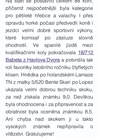
Na start se postavilo celkem 88 koní, 
přičemž nejpočetnější byla kategorie 
pro pětileté hřebce a valachy. I přes 
opravdu horké počasí předvedli koně i 
jezdci velmi dobré sportovní výkony, 
které komisař po zásluze slovně 
ohodnotil. Ve spanilé jízdě mezi 
kvalifikačními koly pokračovala 
18/712 
Babeta z Havlova Dvora
 a potvrdila tak 
roli favoritky letošního ročníku čtyřletých 
klisen. Hnědka po holandském Lamaze 
TN z matky 5/520 Bente Skari po Lopez 
ukázala velmi dobrou techniku skoku, 
za než získala známku 9,0. Devítkou 
byla ohodnocena i za připravenost a za 
obratnost byla oceněna známkou 8,5. 
Ani chyba nad skokem ji u takto 
vysokých známek nepřipravila o 
vítězství. Gratulujeme! 