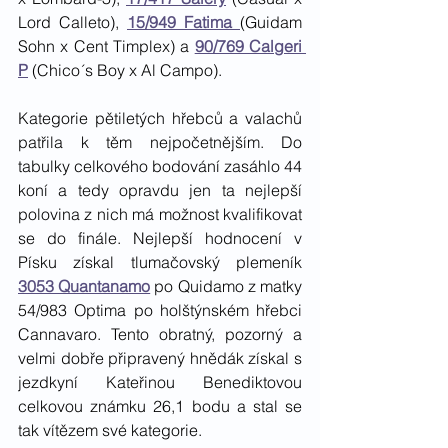
Lord Calleto), 
15/949 Fatima 
(Guidam 
Sohn x Cent Timplex) a 
90/769 Calgeri 
P
 (Chico´s Boy x Al Campo). 
Kategorie pětiletých hřebců a valachů 
patřila k těm nejpočetnějším. Do 
tabulky celkového bodování zasáhlo 44 
koní a tedy opravdu jen ta nejlepší 
polovina z nich má možnost kvalifikovat 
se do finále. Nejlepší hodnocení v 
Písku získal tlumačovský plemeník 
3053 Quantanamo
 po Quidamo z matky 
54/983 Optima po holštýnském hřebci 
Cannavaro. Tento obratný, pozorný a 
velmi dobře připravený hnědák získal s 
jezdkyní Kateřinou Benediktovou 
celkovou známku 26,1 bodu a stal se 
tak vítězem své kategorie. 