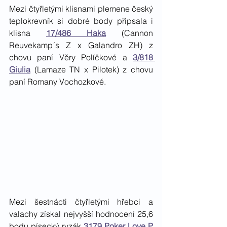
Mezi čtyřletými klisnami plemene český 
teplokrevník si dobré body připsala i 
klisna 
17/486 Haka
 (Cannon 
Reuvekamp´s Z x Galandro ZH) z 
chovu paní Věry Políčkové a 
3/818 
Giulia
 (Lamaze TN x Pilotek) z chovu 
paní Romany Vochozkové. 
Mezi šestnácti čtyřletými hřebci a 
valachy získal nejvyšší hodnocení 25,6 
bodu písecký ryzák 
3179 Poker Love P