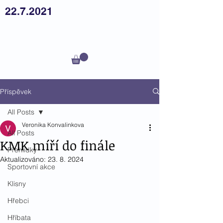
22.7.2021
Český
teplokrevník z.s.
Příspěvek
All Posts
Veronika Konvalinkova
All Posts
KMK míří do finále
Přehlídky
Aktualizováno:
23. 8. 2024
Sportovní akce
Klisny
Hřebci
Hříbata