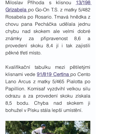
Miloslav Příhoda s klisnou 
13/198 
Grizabela 
po Go-On T.S. z matky 5/482 
Rosabela po Rosario. Tmavá hnědka z 
chovu pana Pecháčka udělala jednu 
chybu nad skokem ale velmi dobré 
známky za připravenost 8,6 a 
provedení skoku 8,4 jí i tak zajistili 
pěkné třetí místo. 
Kvalifikační tabulku mezi pětiletými 
klisnami vede 
91/819 Certina 
po Cento 
Lano Arcus z matky 5/465 Pialotta po 
Papillion. Komisař vyzdvihl velkou silu 
odrazu a za provedení skoku získala 
8,5 bodu. Chyba nad skokem ji 
bohužel v Písku stála lepší umístění. 