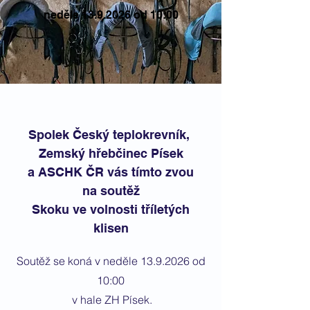
neděle
13.9.2026
od 10:00
Spolek Český teplokrevník,
Zemský hřebčinec Písek
a ASCHK ČR vás tímto zvou
na soutěž
Skoku ve volnosti tříletých
klisen
Soutěž se koná v neděle
13.9.2026
od
10:00
v hale ZH Písek.