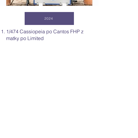
2024
1/474 Cassiopeia po Cantos FHP z
matky po Limited
15/963 Holba po Lamaze TN z matky
po Griseldi L
62/224 Ropina N po Quaid z matky po
Christon
2023
80/598 Jumping My Sweet Tarzan​
18/712 Babeta z Havlova Dvora po
Lamaze TN z matky po Lopez
62/208 Mystery of Dream-M po Chico´S
Boy z matky 53/201 Mocca po