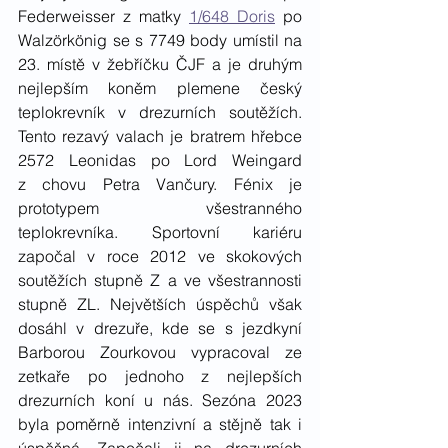
Federweisser z matky 
1/648 Doris
 po 
Walzörkönig se s 7749 body umístil na 
23. místě v žebříčku ČJF a je druhým 
nejlepším koněm plemene český 
teplokrevník v drezurních soutěžích. 
Tento rezavý valach je bratrem hřebce 
2572 Leonidas po Lord Weingard 
z chovu Petra Vančury. Fénix je 
prototypem všestranného 
teplokrevníka. Sportovní kariéru 
započal v roce 2012 ve skokových 
soutěžích stupně Z a ve všestrannosti 
stupně ZL. Největších úspěchů však 
dosáhl v drezuře, kde se s jezdkyní 
Barborou Zourkovou vypracoval ze 
zetkaře po jednoho z nejlepších 
drezurních koní u nás. Sezóna 2023 
byla poměrně intenzivní a stějně tak i 