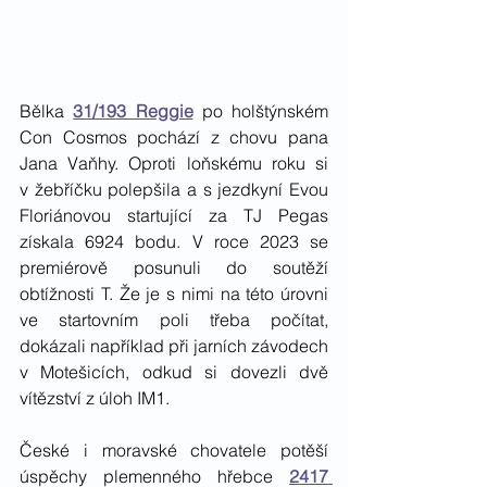
Bělka 
31/193 Reggie
 po holštýnském 
Con Cosmos pochází z chovu pana 
Jana Vaňhy. Oproti loňskému roku si 
v žebříčku polepšila a s jezdkyní Evou 
Floriánovou startující za TJ Pegas 
získala 6924 bodu. V roce 2023 se 
premiérově posunuli do soutěží 
obtížnosti T. Že je s nimi na této úrovni 
ve startovním poli třeba počítat, 
dokázali například při jarních závodech 
v Motešicích, odkud si dovezli dvě 
vítězství z úloh IM1.
České i moravské chovatele potěší 
úspěchy plemenného hřebce 
2417 