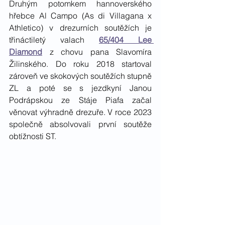
Druhým potomkem hannoverského 
hřebce Al Campo (As di Villagana x 
Athletico) v drezurních soutěžích je 
třináctiletý valach 
65/404 Lee 
Diamond
 z chovu pana Slavomíra 
Žilinského. Do roku 2018 startoval 
zároveň ve skokových soutěžích stupně 
ZL a poté se s jezdkyní Janou 
Podrápskou ze Stáje Piafa začal 
věnovat výhradně drezuře. V roce 2023 
společně absolvovali první soutěže 
obtížnosti ST.