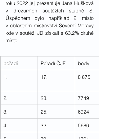
roku 2022 jej prezentuje Jana Hušková 
v drezurních soutěžích stupně S. 
Úspěchem bylo například 2. místo 
v oblastním mistrovství Severní Moravy 
kde v soutěži JD získali s 63,2% druhé 
místo.
pořadí
Pořadí ČJF
body
1.
17.
8 675
2.
23.
7749
3.
25.
6924
4.
32.
5686
5.
39.
4301