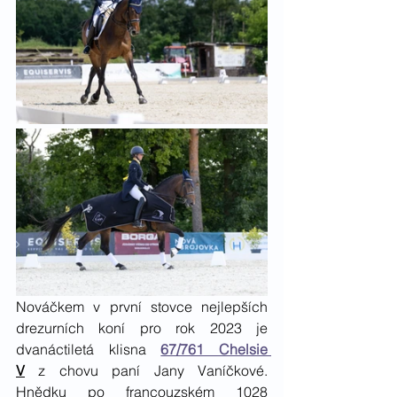
Nováčkem v první stovce nejlepších 
drezurních koní pro rok 2023 je 
dvanáctiletá klisna 
67/761 Chelsie 
V
 z chovu paní Jany Vaníčkové. 
Hnědku po francouzském 1028 