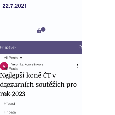
22.7.2021
Český
teplokrevník z.s.
Příspěvek
All Posts
Veronika Konvalinkova
All Posts
Nejlepší koně ČT v
Přehlídky
drezurních soutěžích pro
Sportovní akce
rok 2023
Klisny
Hřebci
Hříbata