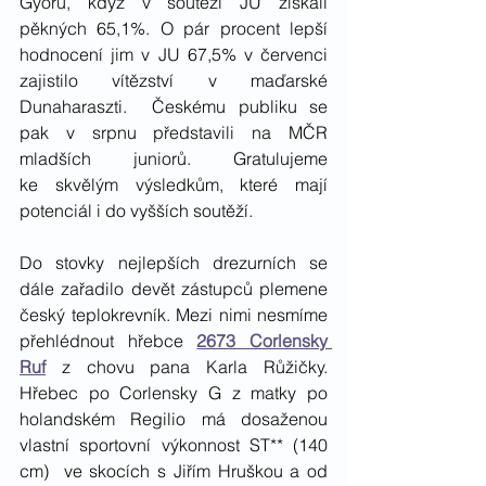
Györu, když v soutěži JU získali 
pěkných 65,1%. O pár procent lepší 
hodnocení jim v JU 67,5% v červenci 
zajistilo vítězství v maďarské 
Dunaharaszti.  Českému publiku se 
pak v srpnu představili na MČR 
mladších juniorů. Gratulujeme 
ke skvělým výsledkům, které mají 
potenciál i do vyšších soutěží.
Do stovky nejlepších drezurních se 
dále zařadilo devět zástupců plemene 
český teplokrevník. Mezi nimi nesmíme 
přehlédnout hřebce 
2673 Corlensky 
Ruf
 z chovu pana Karla Růžičky. 
Hřebec po Corlensky G z matky po 
holandském Regilio má dosaženou 
vlastní sportovní výkonnost ST** (140 
cm)  ve skocích s Jiřím Hruškou a od 