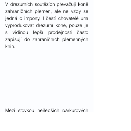
V drezurních soutěžích převažují koně 
zahraničních plemen, ale ne vždy se 
jedná o importy. I čeští chovatelé umí 
vyprodukovat drezurní koně, pouze je 
s vidinou lepší prodejnosti často 
zapisují do zahraničních plemenných 
knih.
Mezi stovkou nejlepších parkurových 
koní je 11 koní plemene český 
teplokrevník. Mezi stovkou nejlepších 