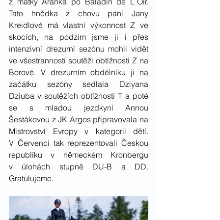
z matky Aranka po Baladin de L´Oir. 
Tato hnědka z chovu paní Jany 
Kreidlové má vlastní výkonnost Z ve 
skocích, na podzim jsme ji i přes 
intenzivní drezurní sezónu mohli vidět 
ve všestrannosti soutěži obtížnosti Z na 
Borové. V drezurním obdélníku ji na 
začátku sezóny sedlala Dziyana 
Dziuba v soutěžích obtížnosti T a poté 
se s mladou jezdkyní Annou 
Šestákovou z JK Argos připravovala na 
Mistrovství Evropy v kategorii dětí. 
V Červenci tak reprezentovali Českou 
republiku v německém Kronbergu 
v úlohách stupně DU-B a DD. 
Gratulujeme. 