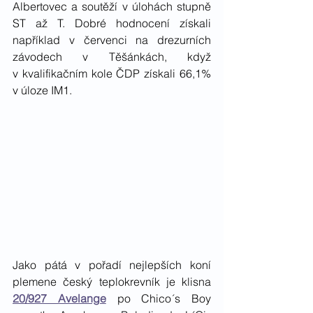
Albertovec a soutěží v úlohách stupně 
ST až T. Dobré hodnocení získali 
například v červenci na drezurních 
závodech v Těšánkách, když 
v kvalifikačním kole ČDP získali 66,1% 
v úloze IM1. 
Jako pátá v pořadí nejlepších koní 
plemene český teplokrevník je klisna 
20/927 Avelange
 po Chico´s Boy 