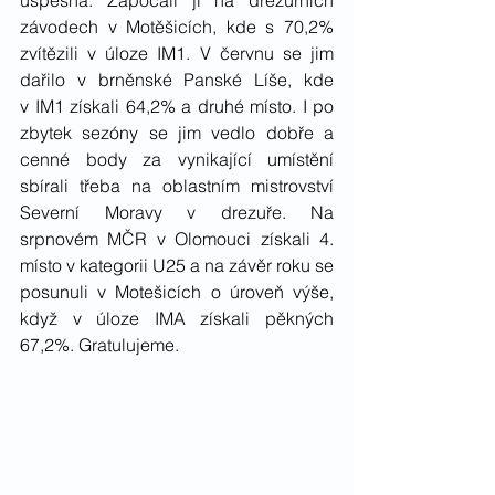
úspěšná. Započali ji na drezurních 
závodech v Motěšicích, kde s 70,2% 
zvítězili v úloze IM1. V červnu se jim 
dařilo v brněnské Panské Líše, kde 
v IM1 získali 64,2% a druhé místo. I po 
zbytek sezóny se jim vedlo dobře a 
cenné body za vynikající umístění 
sbírali třeba na oblastním mistrovství 
Severní Moravy v drezuře. Na 
srpnovém MČR v Olomouci získali 4. 
místo v kategorii U25 a na závěr roku se 
posunuli v Motešicích o úroveň výše, 
když v úloze IMA získali pěkných 
67,2%. Gratulujeme.