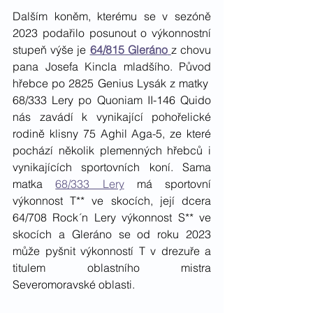
Dalším koněm, kterému se v sezóně 
2023 podařilo posunout o výkonnostní 
stupeň výše je 
64/815 Gleráno
z chovu 
pana Josefa Kincla mladšího. Původ 
hřebce po 2825 Genius Lysák z matky  
68/333 Lery po Quoniam II-146 Quido 
nás zavádí k vynikající pohořelické 
rodině klisny 75 Aghil Aga-5, ze které 
pochází několik plemenných hřebců i 
vynikajících sportovních koní. Sama 
matka 
68/333 Lery
 má sportovní 
výkonnost T** ve skocích, její dcera 
64/708 Rock´n Lery výkonnost S** ve 
skocích a Gleráno se od roku 2023 
může pyšnit výkonností T v drezuře a 
titulem oblastního mistra 
Severomoravské oblasti.