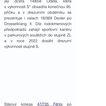
její dcera 14/658 Odeta, která 
s výkonností S* obsadila konečnou 95. 
příčku a v drezurním obdélníku se 
prezentuje i valach 18/369 Dexter po 
Drosselklang II. Dle rodokmenových 
předpokladů zahájil sportovní kariéru 
v parkurových soutěžích do stupně ZL 
a v roce 2022 dosáhl drezurní 
výkonnosti stupně S. 
Stájový kolega 
47/735 Fénix
 po 