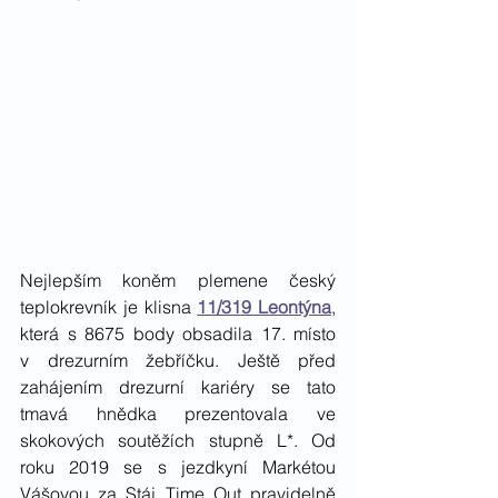
Nejlepším koněm plemene český 
teplokrevník je klisna 
11/319 Leontýna
, 
která s 8675 body obsadila 17. místo 
v drezurním žebříčku. Ještě před 
zahájením drezurní kariéry se tato 
tmavá hnědka prezentovala ve 
skokových soutěžích stupně L*. Od 
roku 2019 se s jezdkyní Markétou 
Vášovou za Stáj Time Out pravidelně 