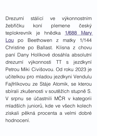
Drezurní stálicí ve výkonnostním 
žebříčku koní plemene český 
teplokrevník je hnědka 
1/688 Mary 
Lou
 po Beethowen z matky 1/144 
Christine po Ballast. Klisna z chovu 
paní Dany Holíkové dosáhla absolutní 
drezurní výkonnosti TT s jezdkyní 
Petrou Miki Civišovou. Od roku 2023 je 
učitelkou pro mladou jezdkyni Vendulu 
Fajfrlíkovou ze Stáje Atomik, se kterou 
sbírali zkušenosti v soutěžích stupně S. 
V srpnu se účastnili MČR v kategorii 
mladších juniorů, kde ve všech kolech 
získali pěkná procenta a velmi dobré 
hodnocení.