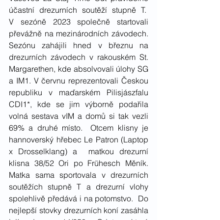
účastní drezurních soutěží stupně T.  
V sezóně 2023 společně startovali 
převážně na mezinárodních závodech. 
Sezónu zahájili hned v březnu na 
drezurních závodech v rakouském St. 
Margarethen, kde absolvovali úlohy SG 
a IM1. V červnu reprezentovali Českou 
republiku v maďarském Pilisjászfalu 
CDI1*, kde se jim výborně podařila 
volná sestava vIM a domů si tak vezli 
69% a druhé místo.  Otcem klisny je 
hannoverský hřebec Le Patron (Laptop 
x Drosselklang) a  matkou drezurní 
klisna 38/52 Ori po Frühesch Měník. 
Matka sama sportovala v drezurních 
soutěžích stupně T a drezurní vlohy 
spolehlivě předává i na potomstvo.  Do 
nejlepší stovky drezurních koní zasáhla 