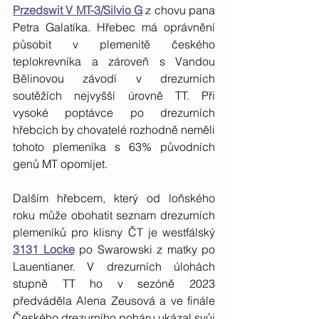
Przedswit V MT-3/Silvio G
 z chovu pana 
Petra Galatíka. Hřebec má oprávnění 
působit v plemenitě českého 
teplokrevníka a zároveň s Vandou 
Bělinovou závodí v drezurních 
soutěžích nejvyšší úrovně TT. Při 
vysoké poptávce po drezurních 
hřebcích by chovatelé rozhodně neměli 
tohoto plemeníka s 63% původních 
genů MT opomíjet.
Dalším hřebcem, který od loňského 
roku může obohatit seznam drezurních 
plemeníků pro klisny ČT je westfálský 
3131 Locke
 po Swarowski z matky po 
Lauentianer. V drezurních úlohách 
stupně TT ho v sezóně 2023 
předváděla Alena Zeusová a ve finále 
Českého drezurního poháru ukázal svůj 