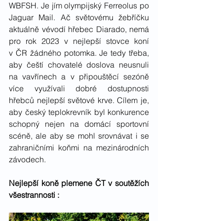
WBFSH. Je jím olympijský Ferreolus po 
Jaguar Mail. Ač světovému žebříčku 
aktuálně vévodí hřebec Diarado, nemá 
pro rok 2023 v nejlepší stovce koní 
v ČR žádného potomka. Je tedy třeba, 
aby čeští chovatelé doslova neusnuli 
na vavřínech a v připouštěcí sezóně 
více využívali dobré dostupnosti 
hřebců nejlepší světové krve. Cílem je, 
aby český teplokrevník byl konkurence 
schopný nejen na domácí sportovní 
scéně, ale aby se mohl srovnávat i se 
zahraničními koňmi na mezinárodních 
závodech.
Nejlepší koně plemene ČT v soutěžích 
všestrannosti : 