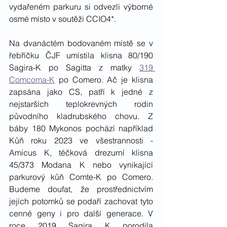
vydařeném parkuru si odvezli výborné 
osmé místo v soutěži CCIO4*.
Na dvanáctém bodovaném místě se v 
řebříčku ČJF umístila klisna 80/190 
Sagira-K po Sagitta z matky 
319 
Comcoma-K
 po Comero. Ač je klisna 
zapsána jako CS, patří k jedné z 
nejstarších teplokrevných rodin 
původního kladrubského chovu. Z 
báby 180 Mykonos pochází například 
Kůň roku 2023 ve všestrannosti - 
Amicus K, téčková drezurní klisna 
45/373 Modana K nebo vynikající 
parkurový kůň Comte-K po Comero.  
Budeme doufat, že prostřednictvím 
jejích potomků se podaří zachovat tyto 
cenné geny i pro další generace. V 
roce 2019 Sagira K porodila 