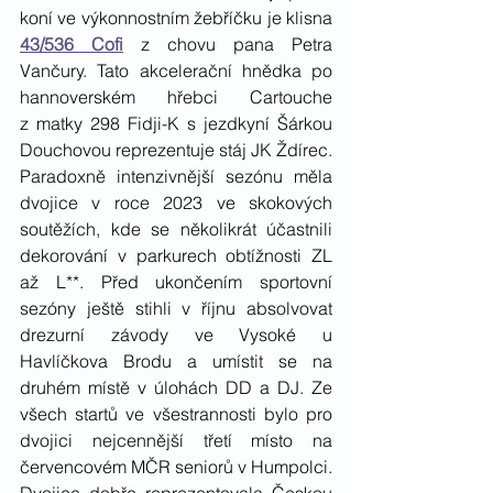
koní ve výkonnostním žebříčku je klisna 
43/536 Cofi
 z chovu pana Petra 
Vančury. Tato akcelerační hnědka po 
hannoverském hřebci Cartouche 
z matky 298 Fidji-K s jezdkyní Šárkou 
Douchovou reprezentuje stáj JK Ždírec. 
Paradoxně intenzivnější sezónu měla 
dvojice v roce 2023 ve skokových 
soutěžích, kde se několikrát účastnili 
dekorování v parkurech obtížnosti ZL 
až L**. Před ukončením sportovní 
sezóny ještě stihli v říjnu absolvovat 
drezurní závody ve Vysoké u 
Havlíčkova Brodu a umístit se na 
druhém místě v úlohách DD a DJ. Ze 
všech startů ve všestrannosti bylo pro 
dvojici nejcennější třetí místo na 
červencovém MČR seniorů v Humpolci. 
Dvojice dobře reprezentovala Českou 