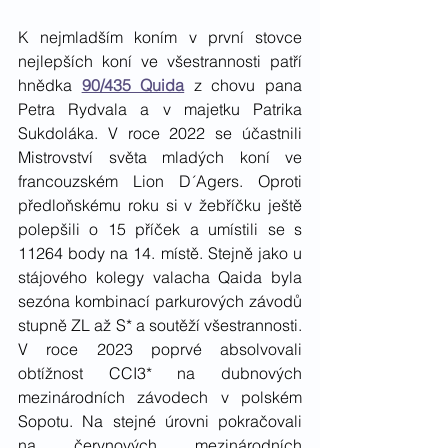
K nejmladším koním v první stovce 
nejlepších koní ve všestrannosti patří 
hnědka 
90/435 Quida
 z chovu pana 
Petra Rydvala a v majetku Patrika 
Sukdoláka. V roce 2022 se účastnili 
Mistrovství světa mladých koní ve 
francouzském Lion D´Agers. Oproti 
předloňskému roku si v žebříčku ještě 
polepšili o 15 příček a umístili se s 
11264 body na 14. místě. Stejně jako u 
stájového kolegy valacha Qaida byla 
sezóna kombinací parkurových závodů 
stupně ZL až S* a soutěží všestrannosti. 
V roce 2023 poprvé absolvovali 
obtížnost CCI3* na dubnových 
mezinárodních závodech v polském 
Sopotu. Na stejné úrovni pokračovali 
na červnových mezinárodních 