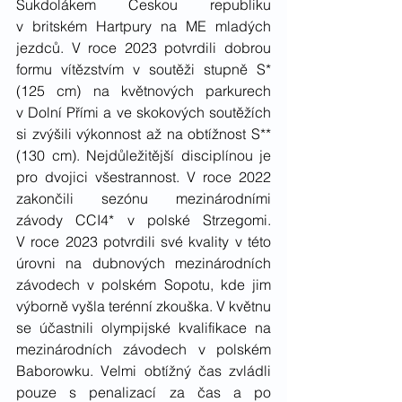
Sukdolákem Českou republiku 
v britském Hartpury na ME mladých 
jezdců. V roce 2023 potvrdili dobrou 
formu vítězstvím v soutěži stupně S* 
(125 cm) na květnových parkurech 
v Dolní Přími a ve skokových soutěžích 
si zvýšili výkonnost až na obtížnost S**
(130 cm). Nejdůležitější disciplínou je 
pro dvojici všestrannost. V roce 2022 
zakončili sezónu mezinárodními 
závody CCI4* v polské Strzegomi. 
V roce 2023 potvrdili své kvality v této 
úrovni na dubnových mezinárodních 
závodech v polském Sopotu, kde jim 
výborně vyšla terénní zkouška. V květnu 
se účastnili olympijské kvalifikace na 
mezinárodních závodech v polském 
Baborowku. Velmi obtížný čas zvládli 
pouze s penalizací za čas a po 