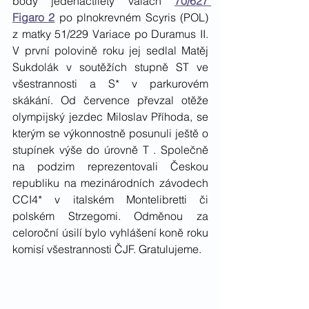
body jedenáctiletý valach 
70/627 
Figaro 2
 po plnokrevném Scyris (POL) 
z matky 51/229 Variace po Duramus II. 
V první polovině roku jej sedlal Matěj 
Sukdolák v soutěžích stupně ST ve 
všestrannosti a S* v parkurovém 
skákání. Od července převzal otěže 
olympijský jezdec Miloslav Příhoda, se 
kterým se výkonnostně posunuli ještě o 
stupínek výše do úrovně T . Společně 
na podzim reprezentovali Českou 
republiku na mezinárodních závodech 
CCI4* v italském Montelibretti či 
polském Strzegomi. Odměnou za 
celoroční úsilí bylo vyhlášení koně roku 
komisí všestrannosti ČJF. Gratulujeme.