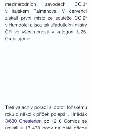
mezinárodních závodech CCI3* 
v italském Palmanova. V červenci 
získali první místo ze soutěže CCI2* 
v Humpolci a jsou tak úřadujícími mistry 
ČR ve všestrannosti v kategorii U25. 
Gratulujeme.
Třetí valach v pořadí si oproti loňskému 
roku o několik příček polepšil. Hnědák 
3/630 Chesterton
 po 1216 Comics se 
umístil s 13 438 body na páté příčce 