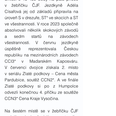
v žebříčku ČJF. Jezdkyně Adéla 
Císařová jej od základů připravila na 
úroveň S v drezuře, ST* ve skocích a ST 
ve všestrannosti. V roce 2023 společně 
absolvovali několik skokových závodů 
a sedm startů na závodech 
všestrannosti. V červnu jezdkyně 
úspěšně reprezentovala Českou 
republiku na mezinárodních závodech 
CCI3* v Maďarském Kaposváru. 
V červenci dvojice získala 2. místo 
v seriálu Zlaté podkovy – Cena města 
Pardubice, soutěž CCN2*. A ve finále 
Zlaté podkovy si po z Humpolce 
odvezli konečnou 4. příčku ze soutěže 
CCN3* Cena Kraje Vysočina.
Na šestém místě se v žebříčku ČJF 