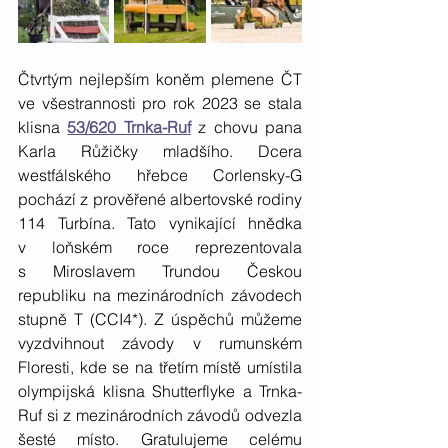
Čtvrtým nejlepším koněm plemene ČT 
ve všestrannosti pro rok 2023 se stala 
klisna 
53/620 Trnka-Ruf
 z chovu pana 
Karla Růžičky mladšího. Dcera 
westfálského hřebce Corlensky-G 
pochází z prověřené albertovské rodiny 
114 Turbína. Tato vynikající hnědka 
v loňském roce reprezentovala 
s Miroslavem Trundou Českou 
republiku na mezinárodních závodech 
stupně T (CCI4*). Z úspěchů můžeme 
vyzdvihnout závody v rumunském 
Floresti, kde se na třetím místě umístila 
olympijská klisna Shutterflyke a Trnka-
Ruf si z mezinárodních závodů odvezla 
šesté místo. Gratulujeme celému 