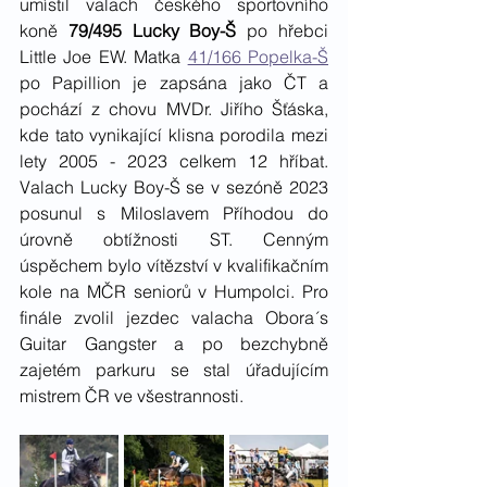
umístil valach českého sportovního 
koně 
79/495 Lucky Boy-Š
 po hřebci 
Little Joe EW. Matka 
41/166 Popelka-Š
po Papillion je zapsána jako ČT a 
pochází z chovu MVDr. Jiřího Šťáska, 
kde tato vynikající klisna porodila mezi 
lety 2005 - 2023 celkem 12 hříbat. 
Valach Lucky Boy-Š se v sezóně 2023 
posunul s Miloslavem Příhodou do 
úrovně obtížnosti ST. Cenným 
úspěchem bylo vítězství v kvalifikačním 
kole na MČR seniorů v Humpolci. Pro 
finále zvolil jezdec valacha Obora´s 
Guitar Gangster a po bezchybně 
zajetém parkuru se stal úřadujícím 
mistrem ČR ve všestrannosti. 