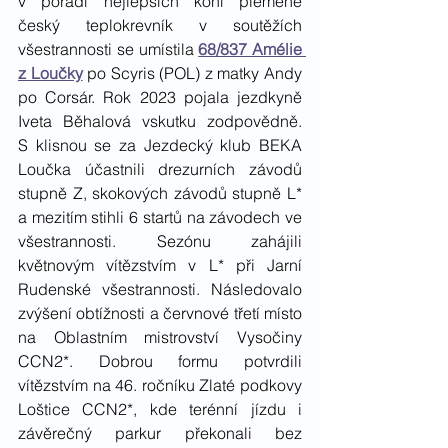
v pořadí nejlepších koní plemene 
český teplokrevník v soutěžích 
všestrannosti se umístila 
68/837 Amélie 
z Loučky
 po Scyris (POL) z matky Andy 
po Corsár. Rok 2023 pojala jezdkyně 
Iveta Běhalová vskutku zodpovědně. 
S klisnou se za Jezdecký klub BEKA 
Loučka účastnili drezurních závodů 
stupně Z, skokových závodů stupně L* 
a mezitím stihli 6 startů na závodech ve 
všestrannosti. Sezónu zahájili 
květnovým vítězstvím v L* při Jarní 
Rudenské všestrannosti. Následovalo 
zvýšení obtížnosti a červnové třetí místo 
na Oblastním mistrovství Vysočiny 
CCN2*. Dobrou formu potvrdili 
vítězstvím na 46. ročníku Zlaté podkovy 
Loštice CCN2*, kde terénní jízdu i 
závěrečný parkur překonali bez 