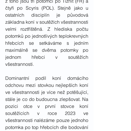
z toho jsou tři potomci po Tiznit (FR) a 
čtyři po Scyris (POL). Stejně jako u 
ostatních disciplín je původová 
základna koní v soutěžích všestrannosti 
velmi roztříštěná. Z hlediska počtu 
potomků po jednotlivých teplokrevných 
hřebcích se setkáváme s jedním 
maximálně se dvěma potomky po 
jednom hřebci v soutěžích 
všestrannosti.
Dominantní podíl koní domácího 
odchovu mezi stovkou nejlepších koní 
ve všestrannosti je více než potěšující, 
stále je co do budoucna zlepšovat. Na 
pozici otce v první stovce koní 
soutěžících v roce 2023 ve 
všestrannosti nalézáme pouze jednoho 
potomka po top hřebcích dle bodování 