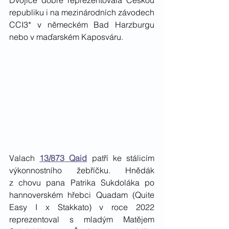
republiku i na mezinárodních závodech 
CCI3* v německém Bad Harzburgu 
nebo v maďarském Kaposváru.
Valach 
13/873 Qaid
 patří ke stálicím 
výkonnostního žebříčku. Hnědák 
z chovu pana Patrika Sukdoláka po 
hannoverském hřebci Quadam (Quite 
Easy I x Stakkato) v roce 2022 
reprezentoval s mladým Matějem 