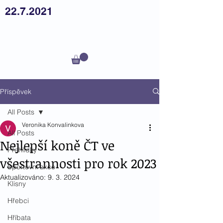
22.7.2021
Český
teplokrevník z.s.
Příspěvek
All Posts
Veronika Konvalinkova
All Posts
Nejlepší koně ČT ve
Přehlídky
všestrannosti pro rok 2023
Sportovní akce
Aktualizováno:
9. 3. 2024
Klisny
Hřebci
Hříbata