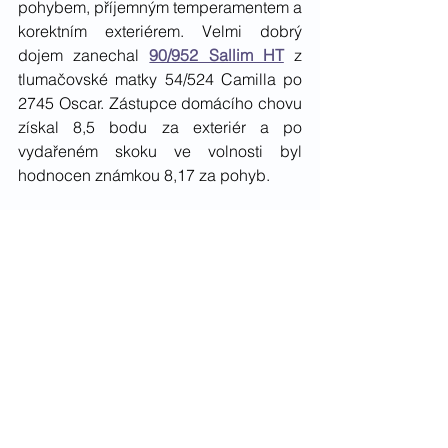
pohybem, příjemným temperamentem a 
korektním exteriérem.
 Velmi dobrý 
dojem zanechal 
90/952 Sallim HT
 z 
tlumačovské matky 54/524 Camilla po 
2745 Oscar. Zástupce domácího chovu 
získal 8,5 bodu za exteriér a po 
vydařeném skoku ve volnosti byl 
hodnocen známkou 8,17 za pohyb. 
Ještě lépe si vedl hnědák 
90/974 
Noowandi
 po 2595 Noowanda Semilly. 
Matka 54/606 Jurista po Aristo Z dala v 
chovu osm hříbat včetně plemenného 
hřebce 
3208 Cascal
 po Cascalo. 
Odchovanec pana MVDr. Josefa 
Lysáka byl hodnocen rovněž známkou 
8,5 za exteriér a 8,25 bodu získal za 
výkon nad skokem. 