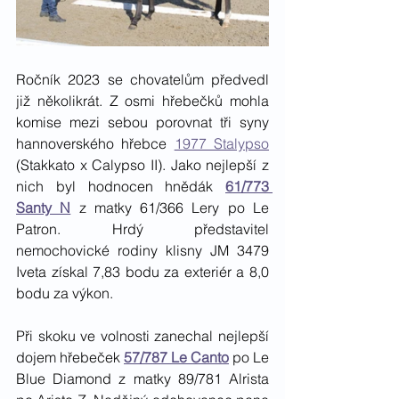
Ročník 2023 se chovatelům předvedl 
již několikrát. Z osmi hřebečků mohla 
komise mezi sebou porovnat tři syny 
hannoverského hřebce 
1977 Stalypso
(Stakkato x Calypso II). Jako nejlepší z 
nich byl hodnocen hnědák 
61/773 
Santy N
 z matky 61/366 Lery po Le 
Patron. Hrdý představitel 
nemochovické rodiny klisny JM 3479 
Iveta získal 7,83 bodu za exteriér a 8,0 
bodu za výkon. 
Při skoku ve volnosti zanechal nejlepší 
dojem hřebeček 
57/787 Le Canto
 po Le 
Blue Diamond z matky 89/781 Alrista 