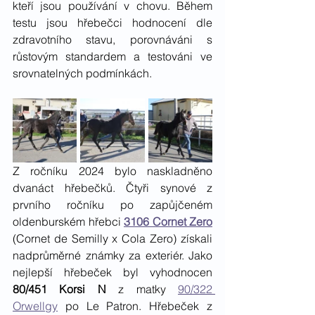
kteří jsou používání v chovu. Během 
testu jsou hřebečci hodnocení dle 
zdravotního stavu, porovnáváni s 
růstovým standardem a testováni ve 
srovnatelných podmínkách.
Z ročníku 2024 bylo naskladněno 
dvanáct hřebečků. Čtyři synové z 
prvního ročníku po zapůjčeném 
oldenburském hřebci 
3106 Cornet Zero
(Cornet de Semilly x Cola Zero) získali 
nadprůměrné známky za exteriér. Jako 
nejlepší hřebeček byl vyhodnocen
80/451 Korsi N
 z matky 
90/322 
Orwellgy
 po Le Patron. Hřebeček z 