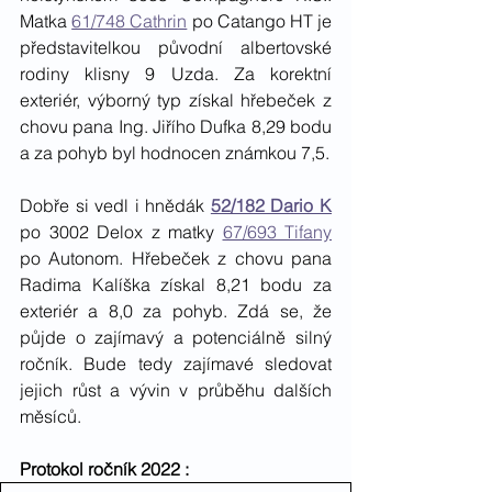
Matka 
61/748 Cathrin
 po Catango HT je 
představitelkou původní albertovské 
rodiny klisny 9 Uzda. Za korektní 
exteriér, výborný typ získal hřebeček z 
chovu pana Ing. Jiřího Dufka 8,29 bodu 
a za pohyb byl hodnocen známkou 7,5. 
Dobře si vedl i hnědák 
52/182 Dario K
po 3002 Delox z matky 
67/693 Tifany
po Autonom. Hřebeček z chovu pana 
Radima Kalíška získal 8,21 bodu za 
exteriér a 8,0 za pohyb. Zdá se, že 
půjde o zajímavý a potenciálně silný 
ročník. Bude tedy zajímavé sledovat 
jejich růst a vývin v průběhu dalších 
měsíců. 
Protokol ročník 2022 : 