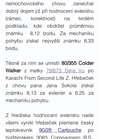
nemochovického chovu zanechal 
dobrý dojem již při hodnocení exteriéru 
(rámec, korektnost) na tvrdém 
podkladu, kde obdržel průměrnou 
známku  8,12 bodu. Za mechaniku 
pohybu získal nejvyšší známku 8,33 
bodu. 
Těsně za ním se umístil 
80/355
Colder 
Walker
 z matky 
79/673 Deja Vu
 po 
Karachi From Second Life Z. Hřebeček 
z chovu pana Jana Sokola získal 
známku 8,13 za exteriér a 8,25 za 
mechaniku pohybu. 
Z hlediska hodnocení exteriéru nade 
všemi vynikl hřebeček plemene český 
teplokrevník 
90/28 Cartouche
 po 
holštýnském 3083 Compagnero R.S.. 