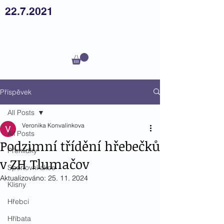
22.7.2021
Český
teplokrevník z.s.
Příspěvek
All Posts
Veronika Konvalinkova
All Posts
Podzimní třídění hřebečků
Přehlídky
v ZH Tlumačov
Sportovní akce
Aktualizováno:
25. 11. 2024
Klisny
Hřebci
Hříbata