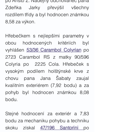
po Aristo Z. Nadějný odchovanec pana 
Zdeňka Jarky převýšil všechny 
rozdílem třídy a byl hodnocen známkou 
8,58 za výkon. 
Hřebečkem s nejlepšími parametry v 
obou hodnocených kritériích byl 
vyhlášen 
53/36 Carambol Colyrian
 po 
2723 Carambol RS z matky 90/596 
Colyria po  2225 Cola. Hřebeček s 
vysokým podílem holštýnské krve z 
chovu pana Jana Šabaty zaujal 
kvalitním exteriérem (7,92 bodu) a za 
pohyb byl hodnocen známkou 8,08 
bodu. 
Stejné hodnocení za exteriér a 7,83 
bodu za mechaniku pohybu a techniku 
skoku získal 
47/196 Santorini 
po 