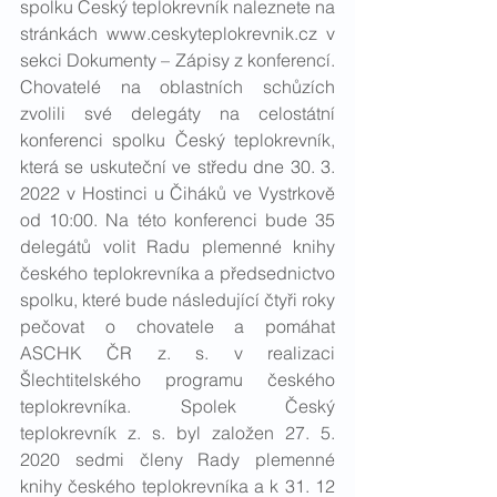
spolku Český teplokrevník naleznete na 
stránkách 
www.ceskyteplokrevnik.cz
 v 
sekci Dokumenty – Zápisy z konferencí. 
Chovatelé na oblastních schůzích 
zvolili své delegáty na celostátní 
konferenci spolku Český teplokrevník, 
která se uskuteční ve středu dne 30. 3. 
2022 v Hostinci u Čiháků ve Vystrkově 
od 10:00. Na této konferenci bude 35 
delegátů volit Radu plemenné knihy 
českého teplokrevníka a předsednictvo 
spolku, které bude následující čtyři roky 
pečovat o chovatele a pomáhat 
ASCHK ČR z. s. v realizaci 
Šlechtitelského programu českého 
teplokrevníka. Spolek Český 
teplokrevník z. s. byl založen 27. 5. 
2020 sedmi členy Rady plemenné 
knihy českého teplokrevníka a k 31. 12 