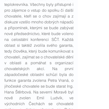
teplokrevníka. Všechny byly přístupné i 
pro zájemce o vstup do spolku či další 
chovatele, kteří se o chov zajímají a z 
diskuze vzešlo mnoho dobrých nápadů 
a připomínek, kterými se bude zabývat 
nové předsednictvo, které bude voleno 
na celostátní konferenci SČT. Každá 
oblast si taktéž zvolila svého garanta, 
tedy člověka, který bude komunikovat s 
chovateli, zajímat se o chovatelské dění 
v oblasti a pomáhat s organizací 
chovatelských akcí. Na první 
západočeské oblastní schůzi byla do 
funkce garanta zvolena Petra Vraná, o 
jihočeské chovatele se bude starat Ing. 
Hana Štěrbová. Na severní Moravě byl 
nově zvolen Emil Ludvík, ve 
východních Čechách se chovatelé 