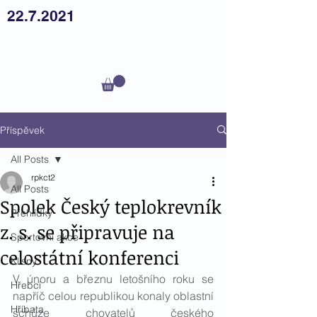
22.7.2021
Český
teplokrevník z.s.
Příspěvek
All Posts
rpkct2
All Posts
Spolek Český teplokrevník
Přehlídky
z. s. se připravuje na
Sportovní akce
celostátní konferenci
Klisny
V únoru a březnu letošního roku se 
Hřebci
napříč celou republikou konaly oblastní 
Hříbata
schůze chovatelů českého 