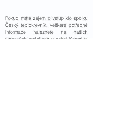
Pokud máte zájem o vstup do spolku 
Český teplokrevník, veškeré potřebné 
informace naleznete na našich 
webových stránkách v sekci Kontakty. 
Dále zde stávající členové spolku 
naleznou seznam členů, ve kterém je 
vyznačeno, zda mají pr rok 2022 
uhrazený členský příspěvek. Všem 
chovatelům přejeme bezproblémové 
porody, mnoho radosti a úspěchů v 
chovu a šťastnou ruku při výběru 
plemeníka. Těšíme se na vás na 
letošních chovatelských akcích a ať 
vám koně jdou.