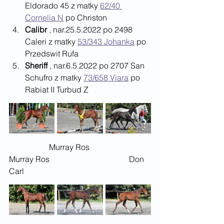
Eldorado 45 z matky 
62/40 
Cornelia N
 po Christon
Calibr 
, nar.25.5.2022 po 2498 
Caleri z matky 
53/343 Johanka
 po 
Przedswit Rufa
Sheriff
 , nar.6.5.2022 po 2707 San 
Schufro z matky 
73/658 Viara
 po 
Rabiat II Turbud Z
		Murray Ros			
Murray Ros				Don 
Carl