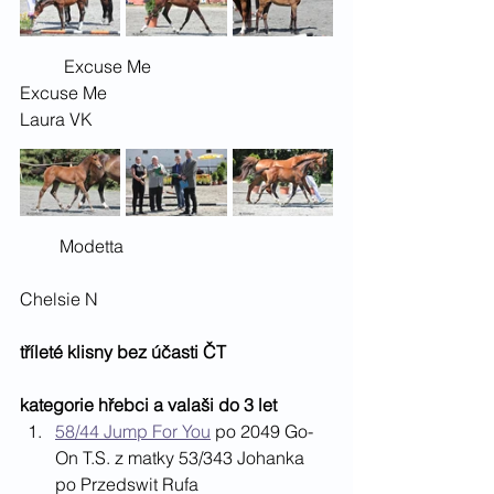
	Excuse Me				
Excuse Me					
Laura VK
         Modetta					
Chelsie N
tříleté klisny bez účasti ČT
kategorie hřebci a valaši do 3 let
58/44 Jump For You
 po 2049 Go-
On T.S. z matky 53/343 Johanka 
po Przedswit Rufa