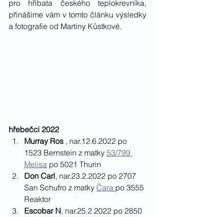
pro hříbata českého teplokrevníka, 
přinášíme vám v tomto článku výsledky 
a fotografie od Martiny Kůstkové. 
hřebečci 2022
Murray Ros
 , nar.12.6.2022 po 
1523 Bernstein z matky 
53/799 
Melisa
 po 5021 Thurin
Don Carl
, nar.23.2.2022 po 2707 
San Schufro z matky 
Čara 
po 3555 
Reaktor
Escobar N
, nar.25.2.2022 po 2850 