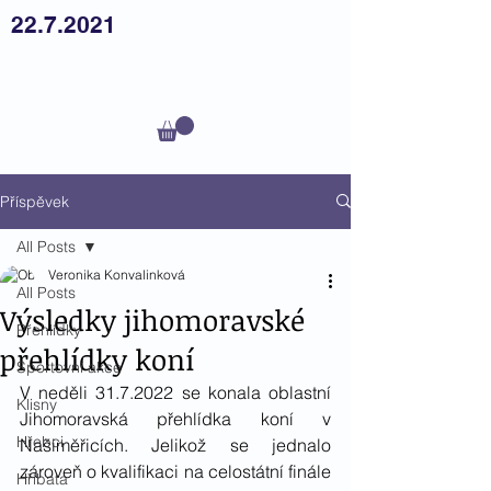
22.7.2021
Český
teplokrevník z.s.
Příspěvek
All Posts
Veronika Konvalinková
All Posts
Výsledky jihomoravské
Přehlídky
přehlídky koní
Sportovní akce
V neděli 31.7.2022 se konala oblastní 
Klisny
Jihomoravská přehlídka koní v 
Hřebci
Našiměřicích. Jelikož se jednalo 
zároveň o kvalifikaci na celostátní finále 
Hříbata