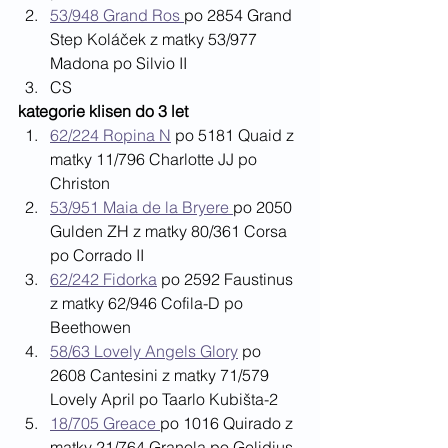
53/948 Grand Ros 
po 2854 Grand 
Step Koláček z matky 53/977 
Madona po Silvio II
CS
kategorie klisen do 3 let
62/224 Ropina N
 po 5181 Quaid z 
matky 11/796 Charlotte JJ po 
Christon
53/951 Maia de la Bryere 
po 2050 
Gulden ZH z matky 80/361 Corsa 
po Corrado II
62/242 Fidorka
 po 2592 Faustinus 
z matky 62/946 Cofila-D po 
Beethowen
58/63 Lovely Angels Glory
 po 
2608 Cantesini z matky 71/579 
Lovely April po Taarlo Kubišta-2
18/705 Greace 
po 1016 Quirado z 
matky 21/764 Granola po Gelidius-