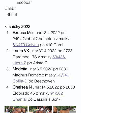
            Escobar				
Calibr					           
  Sherif     
klisničky 2022
Excuse Me
 , nar.13.4.2022 po 
2494 Global Champion z matky 
61/470 Colven
 po 410 Carol
Laura VK
 , nar.30.4.2022 po 2723 
Carambol RS z matky 
53/436 
Litera Z
 po Aristo Z
Modetta 
, nar.6.5.2022 po 2836 
Magnus Romeo z matky 
62/946 
Cofila-D
 po Beethowen
Chelsea N
 , nar.14.5.2022 po 2850 
Eldorado 45 z matky 
91/562 
Chantal
 po Cassini´s Son-T