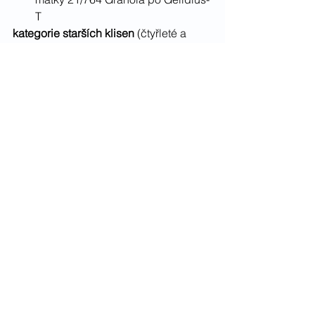
T
kategorie starších klisen
 (čtyřleté a 
starší)
7/532 Liberty
 po 2949 Simplex z 
matky Lítavka po 324 Falun
52/775 My Sweet Cola
 po 2225 
Cola z matky 79/46 Marion Nero 
po Corrado II
CS
CS
Zobrazit vše
Nejnovější příspěvky