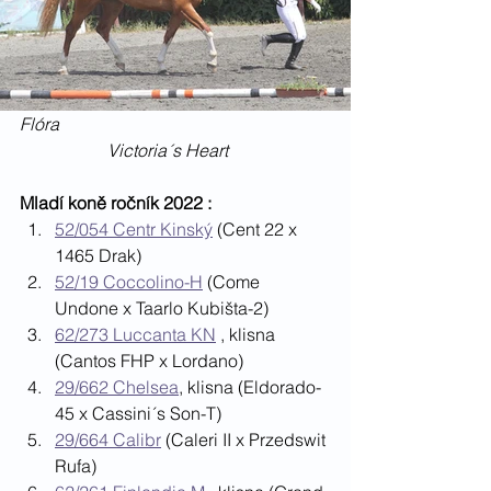
Flóra							
		Victoria´s Heart
Mladí koně ročník 2022 : 
52/054 Centr Kinský
 (Cent 22 x 
1465 Drak)
52/19 Coccolino-H
 (Come 
Undone x Taarlo Kubišta-2)
62/273 Luccanta KN
 , klisna 
(Cantos FHP x Lordano)
29/662 Chelsea
, klisna (Eldorado-
45 x Cassini´s Son-T)
29/664 Calibr
 (Caleri II x Przedswit 
Rufa)