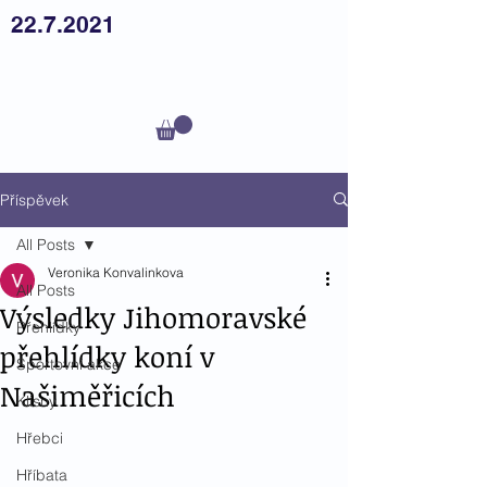
22.7.2021
Český
teplokrevník z.s.
Příspěvek
All Posts
Veronika Konvalinkova
All Posts
Výsledky Jihomoravské
Přehlídky
přehlídky koní v
Sportovní akce
Našiměřicích
Klisny
Hřebci
Hříbata