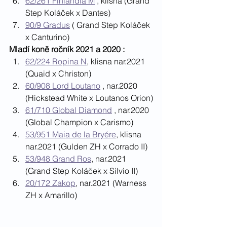
62/261 Finlandia M
 , klisna (Grand 
Step Koláček x Dantes)
90/9 Gradus
 ( Grand Step Koláček 
x Canturino)
Mladí koně ročník 2021 a 2020 : 
62/224 Ropina N
, klisna nar.2021 
(Quaid x Christon) 
60/908 Lord Loutano
 , nar.2020 
(Hickstead White x Loutanos Orion)
61/710 Global Diamond
 , nar.2020 
(Global Champion x Carismo)
53/951 Maia de la Bryére
, klisna 
nar.2021 (Gulden ZH x Corrado II)
53/948 Grand Ros
, nar.2021 
(Grand Step Koláček x Silvio II)
20/172 Zakop
, nar.2021 (Warness 
ZH x Amarillo)