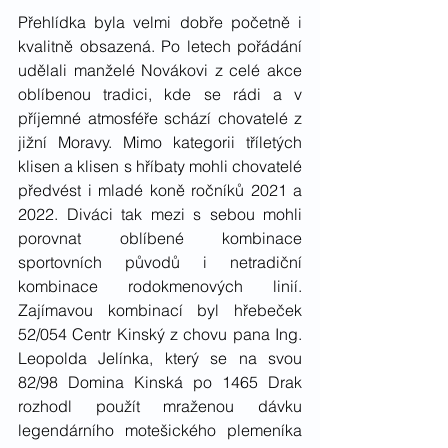
Přehlídka byla velmi dobře početně i 
kvalitně obsazená. Po letech pořádání 
udělali manželé Novákovi z celé akce 
oblíbenou tradici, kde se rádi a v 
příjemné atmosféře schází chovatelé z 
jižní Moravy. Mimo kategorii tříletých 
klisen a klisen s hříbaty mohli chovatelé 
předvést i mladé koně ročníků 2021 a 
2022. Diváci tak mezi s sebou mohli 
porovnat oblíbené kombinace 
sportovních původů i netradiční 
kombinace rodokmenových linií. 
Zajímavou kombinací byl hřebeček 
52/054 Centr Kinský z chovu pana Ing. 
Leopolda Jelínka, který se na svou 
82/98 Domina Kinská po 1465 Drak 
rozhodl použít mraženou dávku 
legendárního motešického plemeníka 