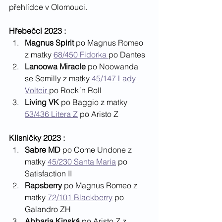
přehlídce v Olomouci. 
Hřebečci 2023 : 
Magnus Spirit
 po Magnus Romeo 
z matky 
68/450 Fidorka 
po Dantes
Lanoowa Miracle
 po Noowanda 
se Semilly z matky 
45/147 Lady 
Volteir 
po Rock´n Roll
Living VK 
po Baggio z matky 
53/436 Litera Z
 po Aristo Z
Klisničky 2023 : 
Sabre MD
 po Come Undone z 
matky 
45/230 Santa Maria
 po 
Satisfaction II
Rapsberry 
po Magnus Romeo z 
matky 
72/101 Blackberry
 po 
Galandro ZH
Abbaria Kinská
 po Aristo Z z 