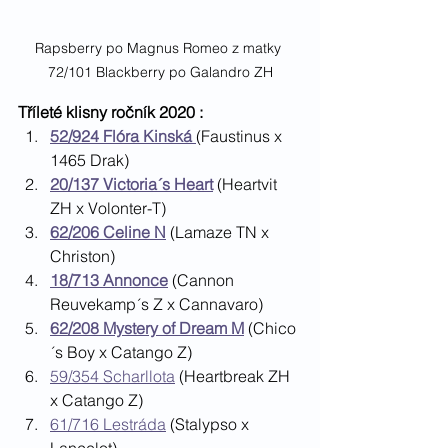
Rapsberry po Magnus Romeo z matky 
72/101 Blackberry po Galandro ZH
Tříleté klisny ročník 2020 : 
52/924 Flóra Kinská 
(Faustinus x 
1465 Drak)
20/137 Victoria´s Heart
 (Heartvit 
ZH x Volonter-T)
62/206 Celine N
(Lamaze TN x 
Christon)
18/713 Annonce
 (Cannon 
Reuvekamp´s Z x Cannavaro)
62/208 Mystery of Dream M
 (Chico
´s Boy x Catango Z)
59/354 Scharllota
 (Heartbreak ZH 
x Catango Z)
61/716 Lestráda
 (Stalypso x 