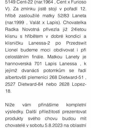
5149 Cent-22 (nar.1964 , Cent x Furioso 
V). Za zmínku jistě stojí v pořadí 12. 
hříbě zasloužilé matky 52/83 Laneta 
(nar.1999 , Valát x Lapis). Chovatelka 
Radka Novotná přivezla již 24letou 
klisnu s hříbětem v dobré kondici a 
klisničku Lanessa-2 po Przedswit 
Lionel budeme moci obdivovat i při 
celostátním finále. Matkou Lanety je 
hannoverská 701 Lapis Lanessa , k 
jejímž dvanácti potomkům se řadí 
albertovští plemeníci 268 Dietward-51 , 
2527 Dietward-84 nebo 2628 Lopez-
18.  
Níže vám přinášíme kompletní 
výsledky. Další příležitostí prezentovat 
produkty svého chovu budou mít 
chovatelé v sobotu 5.8.2023 na oblastní 