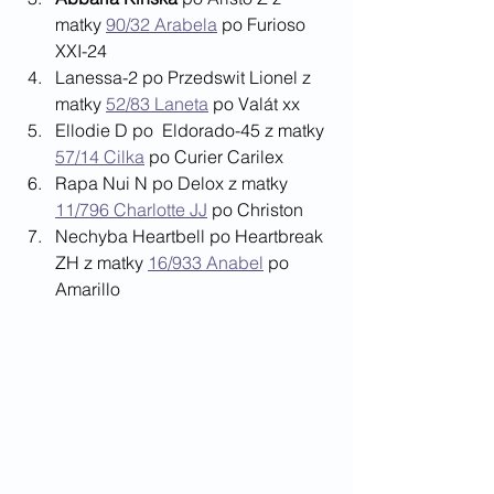
matky 
90/32 Arabela
 po Furioso 
XXI-24
Lanessa-2 po Przedswit Lionel z 
matky 
52/83 Laneta
 po Valát xx
Ellodie D po  Eldorado-45 z matky 
57/14 Cilka
 po Curier Carilex
Rapa Nui N po Delox z matky 
11/796 Charlotte JJ
 po Christon
Nechyba Heartbell po Heartbreak 
ZH z matky 
16/933 Anabel
 po 
Amarillo