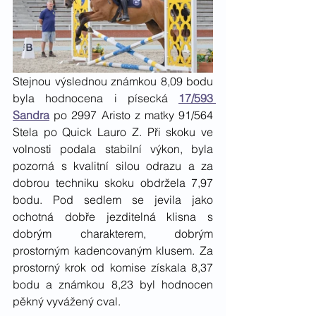
Stejnou výslednou známkou 8,09 bodu 
byla hodnocena i písecká 
17/593 
Sandra
 po 2997 Aristo z matky 91/564 
Stela po Quick Lauro Z. Při skoku ve 
volnosti podala stabilní výkon, byla 
pozorná s kvalitní silou odrazu a za 
dobrou techniku skoku obdržela 7,97 
bodu. Pod sedlem se jevila jako 
ochotná dobře jezditelná klisna s 
dobrým charakterem, dobrým 
prostorným kadencovaným klusem. Za 
prostorný krok od komise získala 8,37 
bodu a známkou 8,23 byl hodnocen 
pěkný vyvážený cval. 