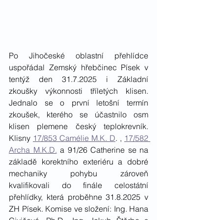
Po Jihočeské oblastní přehlídce 
uspořádal Zemský hřebčinec Písek v 
tentýž den 31.7.2025 i Základní 
zkoušky výkonnosti tříletých klisen. 
Jednalo se o první letošní termín 
zkoušek, kterého se účastnilo osm 
klisen plemene český teplokrevník.  
Klisny 
17/853 Camélie M.K. D
. , 
17/582 
Archa M.K.D.
 a 91/26 Catherine se na 
základě korektního exteriéru a dobré 
mechaniky pohybu zároveň 
kvalifikovali do finále celostátní 
přehlídky, která proběhne 31.8.2025 v 
ZH Písek. Komise ve složení: Ing. Hana 