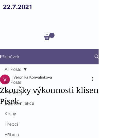
22.7.2021
Český
teplokrevník z.s.
Příspěvek
All Posts
Veronika Konvalinkova
All Posts
Zkoušky výkonnosti klisen
Přehlídky
Písek
Sportovní akce
Klisny
Hřebci
Hříbata