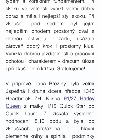
typem a korektním fundamentem. Při 
skoku ve volnosti vynikl velmi dobrý 
odraz a měla i nejlepší styl skoku. Při 
zkoušce pod sedlem byl jejím 
nejlepším chodem prostorný cval s 
dobrou aktivitou dozadu, ukázala 
zároveň dobrý krok i prostorný klus. 
Vynikla dobrou jezditelností a pracovní 
ochotou i charakterem v drezurní úloze 
i při zkušebním křížku. Gratulujeme!
V přípravě pana Březiny byla velmi 
úspěšná i druhá dcera hřebce 1345 
Heartbreak ZH. Klisna 
91/27 Harley 
Queen
z matky 1/15 Quick Star po 
Quick Lauro Z získala výsledné 
hodnocení 8,10 bodu a byla po 
zkouškách přeřazena do hlavní 
plemenné knihy a splnila i podmínky 