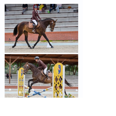
Osmibodovou hranici těsně překonala i 
klisna z chovu pana Václava Marouška. 