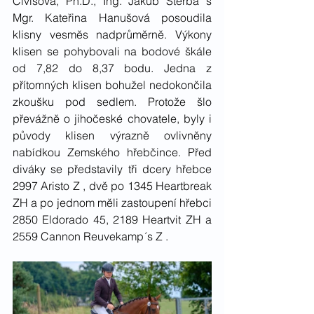
Civišová, Ph.D., Ing. Jakub Štěrba s 
Mgr. Kateřina Hanušová posoudila 
klisny vesměs nadprůměrně. Výkony 
klisen se pohybovali na bodové škále 
od 7,82 do 8,37 bodu. Jedna z 
přítomných klisen bohužel nedokončila 
zkoušku pod sedlem. Protože šlo 
převážně o jihočeské chovatele, byly i 
původy klisen výrazně ovlivněny 
nabídkou Zemského hřebčince. Před 
diváky se představily tři dcery hřebce 
2997 Aristo Z , dvě po 1345 Heartbreak 
ZH a po jednom měli zastoupení hřebci 
2850 Eldorado 45, 2189 Heartvit ZH a 
2559 Cannon Reuvekamp´s Z . 